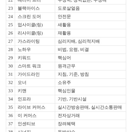
22
배리어 프리
무장벽, 장벽없는, 무장애
23
블랙아이스
도로살얼음
24
스크린 도어
안전문
25
업사이클(링)
새활용
26
리사이클(링)
재활용
27
가스라이팅
심리지배, 심리적지배
28
노하우
비법, 요령, 비결
29
키워드
핵심어
30
스마트 워크
원격근무
31
가이드라인
지침, 기준, 방침
32
오너
소유주
33
키맨
핵심인물
34
인프라
기반, 기반시설
35
라이브 커머스
실시간방송판매, 실시간소통판매
36
이 커머스
전자상거래
37
인센티브
장려혜택