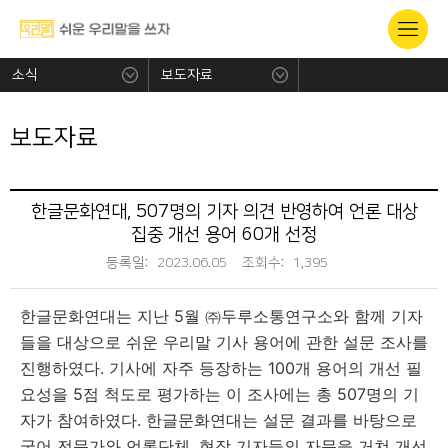
소식
보도자료
보도자료
한글문화연대, 507명의 기자 의견 반영하여 언론 대상
집중 개선 용어 60개 선정
등록일:
2023.06.05
조회수:
1,395
한글문화연대는 지난
5
월
㈜
두루소통연구소와 함께 기자
들을 대상으로 쉬운 우리말 기사 용어에 관한 설문 조사를
진행하였다
.
기사에 자주 등장하는 100개 용어의 개선 필
요성을 5점 척도로 평가하는 이 조사에는 총 507명의 기
자가 참여하였다.
한글문화연대는 설문 결과를 바탕으로
국어 전문가와 언론단체, 현장 기자들의 자문을 거쳐 개선