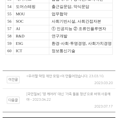
54
도어스테핑
출근길문답, 약식문답
55
MOU
업무협약
56
SOC
사회기반시설, 사회간접자본
57
AI
① 인공지능 ② 조류인플루엔자
58
R&D
연구개발
59
ESG
환경·사회·투명경영, 사회가치경영
60
ICT
정보통신기술
<우리말 약칭 제안 모임>이 만들어졌습니다. 23.03.10.
이전글
2023.03.20
[국민일보] '영 케어러' 대신 '가족 돌봄 청년'으로 바꿔 사용해
야 - 2023.04.22
다음글
2023.07.17