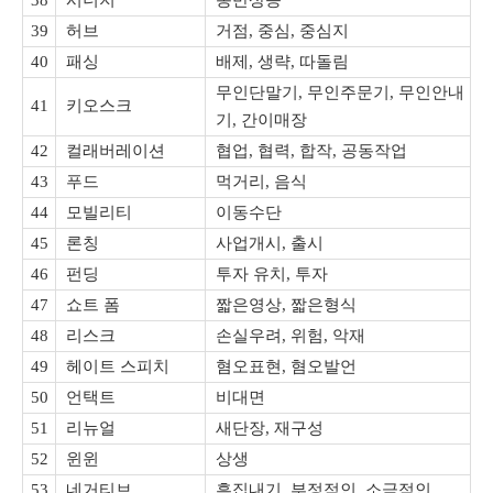
38
시너지
동반상승
39
허브
거점, 중심, 중심지
40
패싱
배제, 생략, 따돌림
무인단말기, 무인주문기, 무인안내
41
키오스크
기, 간이매장
42
컬래버레이션
협업, 협력, 합작, 공동작업
43
푸드
먹거리, 음식
44
모빌리티
이동수단
45
론칭
사업개시, 출시
46
펀딩
투자 유치, 투자
47
쇼트 폼
짧은영상, 짧은형식
48
리스크
손실우려, 위험, 악재
49
헤이트 스피치
혐오표현, 혐오발언
50
언택트
비대면
51
리뉴얼
새단장, 재구성
52
윈윈
상생
53
네거티브
흠집내기, 부정적인, 소극적인