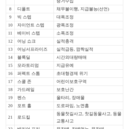
증거수집
8
디폴트
채무불이행, 지급불능(선언)
9
빅 스텝
대폭조정
10
자이언트 스텝
광폭조정
11
베이비 스텝
소폭조정
12
어닝 쇼크
실적충격
13
어닝서프라이즈
실적급등, 깜짝실적
14
블록딜
시간외대량매매
15
모라토리엄
지급유예
16
퍼펙트 스톰
초대형경제 위기
17
스쿨 존
어린이보호구역
18
가드레일
보호난간
19
펜스
울타리, 장애물
20
포트 홀
도로파임, 노면홈
동물찻길사고, 찻길동물사고, 동물
21
로드킬
교통사고