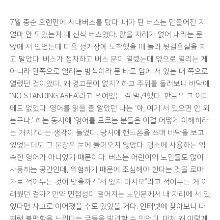
7월 중순 오랜만에 시내버스를 탔다. 내가 탄 버스는 만들어진 지
얼마 안 되었는지 꽤 신식 버스였다. 앉을 자리가 없어 내리는 문
앞에 서 있었는데 다음 정거장에 도착했을 때 놀라 뒷걸음질을 치
고 말았다. 버스가 정차하고 버스 문이 열렸는데 옆으로 열리는 게
아니라 안쪽으로 열리는 방식이라 문 바로 앞에 서 있는 내 쪽으로
열렸던 것이었다. 왜 경고문이 없지? 하고 주위를 둘러보니 바닥에
‘NO STANDING AREA’라고 쓰여있는 걸 발견했다. 한글은 그 어디
에도 없었다. 영어를 읽을 줄 알았던 나는 ‘아, 여기 서 있으면 안 되
는구나.’ 하는 동시에 ‘영어를 모르는 분들은 이걸 어떻게 이해하라
는 거지?’라는 생각이 들었다. 당시에 핸드폰을 쓰며 바닥을 보고
있었는데도 그 문장은 눈에 들어오지 않았다. 평소에 사용하는 익
숙한 영어가 아니었기 때문이다. 버스는 어린이와 노인들도 많이
사용하는 공간인데, 위험하기 때문에 조심해야 한다는 것을 로마
자로 적어두는 것이 맞을까? “서 있지 마시오”라고 적어두는 게 어
려웠던 걸까? 만약 민첩성이 떨어지는 노인분께서 내 자리에 서 있
었다면 사고로 이어졌을 수도 있었을 거다. 인터넷에 찾아보니 나
처럼 불편함을 느낀다는 글들을 발견할 수 있었다. 대체 왜 이렇게