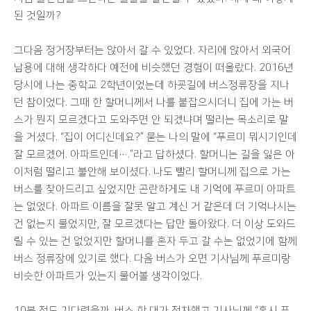
된 것일까?
그다음 정거장부터는 앉아서 갈 수 있었다. 자리에 앉아서 외국어
남용에 대해 생각하다 예전에 비슷했던 경험이 떠올랐다. 2016년
당시에 나는 중학교 2학년이었는데 하굣길에 버스정류장을 지나
던 참이었다. 그때 한 할머니께서 나를 붙잡으시더니 집에 가는 버
스가 뭔지 모르겠다고 도와주면 안 되겠냐며 떨리는 목소리로 말
을 거셨다. “집이 어디신데요?” 묻는 나의 말에 “푸르미 뭐시기인데
잘 모르겠어. 아파트인데….”라고 답하셨다. 할머니는 길을 잃은 아
이처럼 떨리고 불안해 보이셨다. 나도 빨리 할머니께 집으로 가는
버스를 찾아드리고 싶었지만 곤란하게도 내 기억에 푸르미 아파트
는 없었다. 아파트 이름을 잘못 알고 계신 거 같은데 더 기억나시는
건 없는지 물었지만, 잘 모르겠다는 답만 돌아왔다. 더 이상 도와드
릴 수 있는 건 없었지만 할머니를 혼자 두고 갈 수는 없었기에 함께
버스 정류장에 있기로 했다. 다음 버스가 오면 기사님께 푸르미랑
비슷한 아파트가 있는지 물어볼 생각이었다.
10분 정도 기다렸을까. 버스 한 대가 정차했고 기사님께 “혹시 푸