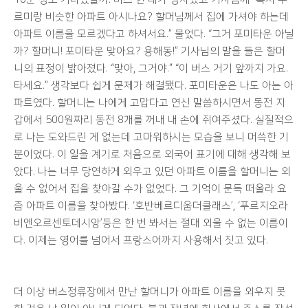
르미랑 비슷한 아파트 아시나요? 할머님께서 집에 가셔야 하는데
아파트 이름을 모르겠다고 하셔서요.” 물었다. “그거 포미타운 아닐
까? 할머니! 포미타운 맞아요? 용해동!” 기사님의 말을 들은 할머
니의 표정이 밝아졌다. “맞아, 그거야.” “이 버스 거기 앞까지 가요.
타세요.” 생각보다 쉽게 문제가 해결됐다. 포미타운은 나도 아는 아
파트였다. 할머니는 나에게 고맙다고 연신 말씀하시면서 동전 지
갑에서 500원짜리 동전 8개를 꺼내 내 손에 쥐여주셨다. 실질적으
로 나는 도와드린 게 없는데 고마워하시는 모습을 보니 머쓱한 기
분이었다. 이 일을 계기로 처음으로 외국어 표기에 대해 생각해 보
았다. 나는 너무 당연하게 외우고 있던 아파트 이름을 할머니는 외
울 수 없어서 집을 찾아갈 수가 없었다. 그 기억이 문득 떠올라 요
즘 아파트 이름을 찾아봤다. ‘호반베르디움더클래스’, ‘푸르지오라
비엔오르센토데시앙’등은 한 번 봐서는 절대 외울 수 없는 이름이
다. 이제는 영어를 넘어서 프랑스어까지 사용해서 짓고 있다.
더 이상 버스정류장에서 만난 할머니가 아파트 이름을 외우지 못