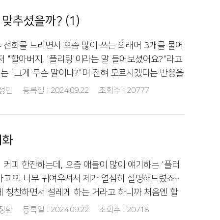
맞추셨을까? (1)
 전화를 드리면서 요즘 많이 쓰는 외래어 3개를 물어
저 "할아버지, '플리팅'이라는 말 들어보셨어요?"라고
는 "그게 무슨 말이냐?"며 전혀 모르시겠다는 반응을
"플리팅은 잠깐 동안 즐기는 가벼운 만남 같은 걸 뜻
성민
등록일 :
2024.09.22
조회수 :
20777
을 드렸더니 할아버지께서 "요즘엔 그런 말도 있구나"
네요. 다음으로 "할아버지, '레트로'는 아세요?"라
서는 한참 생각하시더니 "음... 그건 복고풍이랑 관련
대화
셨는데, 그렇게라도 맞추셔서 깜짝 놀랐습니다. "맞
 옛날 스타일을 좋아할 때 많이 쓰는 말이에요"라고
커피 한잔하는데, 요즘 애들이 많이 얘기하는 '플러
께서는 "우리 때 유행하던 것들이 다시 돌아오는 걸
라고요. 너무 귀여우셔서 제가 열심히 설명해드렸죠~
 웃으셨네요. 마지막으로 "할아버지, '밸런스 게임'
게 칭찬하면서 설레게 하는 거라고 하니까 처음엔 할
봤는데, 할아버지께서는 "그게 뭔 게임이냐?"고 하시
어요. 근데 어느새 저랑 얘기하면서 너무 재밌어하시
정환
등록일 :
2024.09.22
조회수 :
20718
 제가 "두 가지 선택지 중 하나를 고르는 게임이에요.