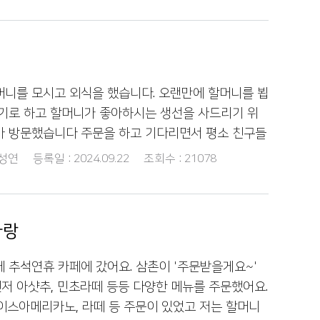
 상상하면서 '할아버지한테 이렇게 한번 해볼까?' 하시
이냐 이런 식으로요"라고 설명하자 할아버지께서는 라
 귀여우신 거예요. 배 잡고 한참 웃었네요. 덕분에 오
하셨네요 ㅎㅎ 통화를 마치고 나서 느낀 점은 우리가
한 시간 보낸 것 같아요. 앞으로도 이렇게 자주 연락
어들이 세대 간의 차이로 생소하게 느껴질 수 있다는
 나눠야겠어요~ 할머니가 귀엽게 플러팅도 도전하시
지와 대화할 때는 더 친숙한 우리말을 사용하는 것이
셨으면 좋겠어요.
았거든요. 또 이런 대화를 통해 할아버지께 요즘 젊
머니를 모시고 외식을 했습니다. 오랜만에 할머니를 뵙
드리는 것도 소소한 재미가 있더라고요. 앞으로는 할아
리기로 하고 할머니가 좋아하시는 생선을 사드리기 위
금 더 신경 써서 우리말을 사용해야겠다는 생각이 들
아 방문했습니다 주문을 하고 기다리면서 평소 친구들
 가족과의 대화가 더욱 풍성해졌다는 느낌을 받았답니
 아니면 "오늘 플랙스 해야지" 이런 말을 자주 듣고 사
성연
등록일 :
2024.09.22
조회수 :
21078
이었고, 할아버지와도 더 가까워진 느낌이네요!
아실까 하는 궁금증이 생겨 할머니께 "할머니 혹시 플
고 여쭤봤습니다 할머니는 플랙스가 무슨 뜻인지 모르
금은 자연스럽게 많이 사용하는 말이지만 플랙스라는
사랑
 말을 하는 건지 이해가 안 됐어요 그래서 할머니가
 옛날에는 "내가 한턱 쏠게" "오늘은 내가 살게"등
 추석연휴 카페에 갔어요. 삼촌이 '주문받을게요~'
"플랙스 할게" 라는 말을 사용하는 사람이 많은 것 같
저 아샷추, 민초라떼 등등 다양한 메뉴를 주문했어요.
스란 말을 하는 친구가 주변에 한 명씩 보이더니 점
이스아메리카노, 라떼 등 주문이 있었고 저는 할머니
게 그 뜻을 알게 되고 사용하게 된 거 같아요 점점