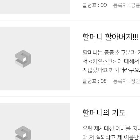
께 뭐 드실거에요? 여쭤보
글번호 :
99
등록자 :
공윤
우리말을 사용 안 하고 
구요. '그럼 할머니 아바
한 마음이 드네요 할머니도
고?' 라고 물으시는데 어
저한테 질문하시는데 저도
와버렸습니다. 아이스바
모두 사용했으면 좋겠습
할머니 할아버지!!
할머니께서는 그 아바라를
셨다고 하더라구요. 이번 
할머니는 종종 친구분과 
서 <키오스크> 에 대해
지않았다고 하시더라구요.
가서 키오스크 사용을 같
글번호 :
98
등록자 :
장민
려워하셨으나 주로 드시는
셨어요!! 할머니 . 할아
내시면 좋겠습니다. 자주
할머니의 기도
리고 얘기하고 알려드리는
우린 제사대신 예배를 지
때 저 잘되라고 제 이름