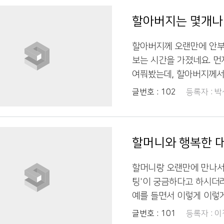
할아버지는 몇개나 
할아버지께 오랜만에 안부
보는 시간을 가졌네요. 먼
여쭤봤는데, 할아버지께서
보이셨지요. 그래서 제가 
글번호 :
102
등록자 :
박
하는 말이에요"라고 설명
하시며 약간은 흥미로워하셨
고 여쭤봤어요. 할아버지께
할머니와 행복한 
있는 말인가?"라고 추측하
아요! 요즘 젊은 사람들이
할머니랑 오랜만에 만나서 
설명을 덧붙이니 할아버지
팅'이 궁금하다고 하시더
보니 신기하구나" 하시면서
예를 들면서 이렇게 이렇
들어보셨어요?"라고 여쭤
머니가 엄청 부끄러워하셨
글번호 :
101
등록자 :
이
며 궁금해하셨어요. 그래서