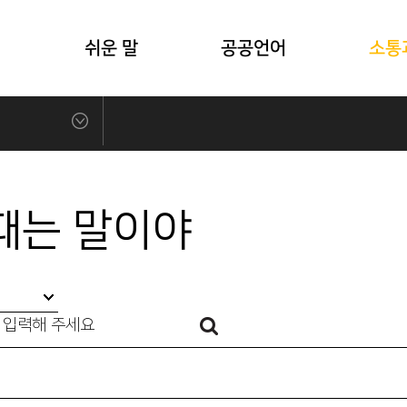
식
쉬운 말
공공언어
소통
때는 말이야