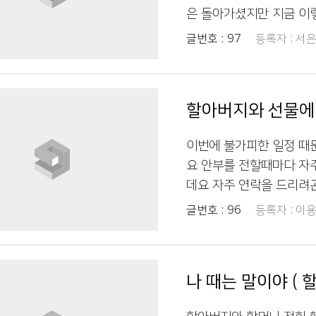
은 돌아가셨지만 지금 이
글번호 :
97
등록자 :
서은
할아버지와 선물에
이번에 불가피한 일정 때
요 안부를 전할때마다 
데요 자주 연락을 드리려
애틋한 마음이 있거든요.
글번호 :
96
등록자 :
이용
가 아는 분에게 선물을 받
르신다고 저에게 주고 싶
로 받았는데 사진같기도 하
나 때는 말이야 ( 
물이 기프티콘인거같길래,
그게뭐냐고 하시면서 잘