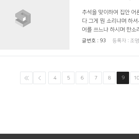
추석을 맞이하여 집안 어
다 그게 뭔 소리냐며 하셔
어를 쓰느냐 하시며 한소
스럽게 쓰는게 아닌가 하
글번호 :
93
등록자 :
조명
이 참으로 유익했습니다
9
4
5
6
7
8
1