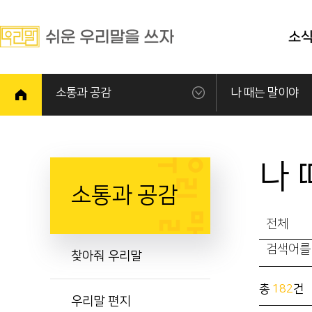
소
소통과 공감
나 때는 말이야
나 
소통과 공감
전체
찾아줘 우리말
총
182
건
우리말 편지