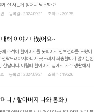
렇게 잘 사는게 할머니 덕 같아요
빈
등록일 :
2024.09.21
조회수 :
20175
 대해 이야기나눴어요~
문에 추석에 할아버지를 못뵈어서 안부전화를 드렸어
자주연락드려야지하다가 못드려서 죄송할때가 많기는한
곤 한답니다. 어릴때 할아버지 집에서 자주 생활해서
 할아버지에게 잘지내시냐고 연락드렸는데 할아버지
호
등록일 :
2024.09.21
조회수 :
19626
았다고 하시더라구요. 그런데 이걸 어떻게 쓰는지 모
은데 어떻게 해야하냐고 하시더라구요. 핸드폰 문자로
고 뭔지 잘 모르신다고^^. 말씀을 들어보니까 그 선
할머니 / 할아버지 나와 통화 )
 '할아버지 그거 기프티콘이에요' 라고 말씀드렸는데
모르시더라구요~ 그래서 기프티콘을 어떻게 설명드릴