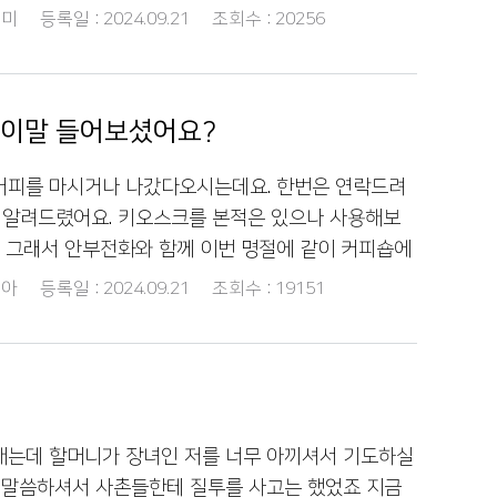
니 '나는 달달한 냉커피나 한잔 먹을란다' 그러시더라
미
등록일 :
2024.09.21
조회수 :
20256
자연스럽게 외국어로 바뀌고 있다는 생각이 들어 속상
라(아이스바닐라라떼) 어때요?' 할머니께시는 '뭘 보라
 그냥 산 준다고 말하면 되지 왜 플랙스라고 하냐고
찌나 죄송하던지..친구들과 있을때 말습관이 그대로 나
 어려운 외국어 대신 모두가 알아보기 편한 우리말을
닐라라떼에 대해서는 결국 이해시키드리지는 못했지만
니다
! 이말 들어보셨어요?
 참 맛있게드셨고, 이후로도 삼촌께 부탁해서 또 드
추석때 할머니와 작은추억 하나 또 쌓고왔네요!
커피를 마시거나 나갔다오시는데요. 한번은 연락드려
서 알려드렸어요. 키오스크를 본적은 있으나 사용해보
 그래서 안부전화와 함께 이번 명절에 같이 커피숍에
이 해보았어요. 메뉴가 다양하고 터치와 넘기는것은 어
아
등록일 :
2024.09.21
조회수 :
19151
 커피와 티종류를 터치하고 카드넣는것은 잘하게 되
버지가 더욱 편하게 키오스크와 가게도 이용하시고 잘 지
 연락드리지못하는데 이번 기회 통해 정겹게 얘기해드
 따뜻한 시간 보내게되었습니다.
내는데 할머니가 장녀인 저를 너무 아끼셔서 기도하실
만 말씀하셔서 사촌들한테 질투를 사고는 했었죠 지금