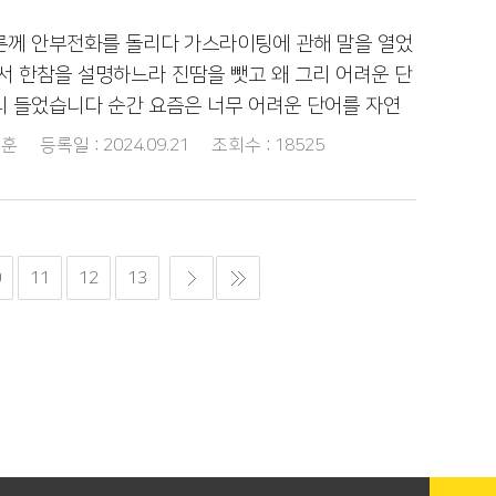
른께 안부전화를 돌리다 가스라이팅에 관해 말을 열었
서 한참을 설명하느라 진땀을 뺏고 왜 그리 어려운 단
리 들었습니다 순간 요즘은 너무 어려운 단어를 자연
며 문제 의식이 생기며 이번 나떄는 말이야 프로그램
훈
등록일 :
2024.09.21
조회수 :
18525
0
11
12
13