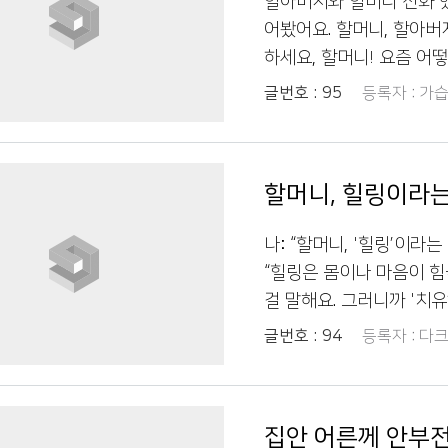
할아버지와 할머니 전화 했
까하다가 선물을 구매할 수
어봤어요. 할머니, 할아버지
렸네요 기프티콘을 우리말
하세요, 할머니! 요즘 어떻
른들은 쉽게 이해하기 힘들
- 저도 잘 지내요! 할머니
글번호 :
95
등록자 :
가습
가 사용했네요. 대신에 
어보셨어요? 할머니 - 아,
사드려야겠다고 생각했네요
했던 것 같은데. 나 - 맞
건강하세요
할머니 - 음, ‘잘 다녀오
할머니, 힐링이라는
따뜻하잖아. 나 - 네, 
있을까요? 할아버지 - 내
나: “할머니, '힐링’이라는
을 마음에 간직하는 뜻이지
“힐링은 몸이나 마음이 힘
다운 말들이 많네요. 할머니
걸 말해요. 그러니까 '치유’
에 또 이런 이야기 나누면 
쓰는 단어는 통 모르겠다.”
글번호 :
94
등록자 :
다크
너도 조심하고! 이렇게 
뵐게요!” 할머니: “그래,
소통이 더 따뜻하게 다가
차이를 느낄 수 있었어요
가 잊고 지낸 전통적인 표
생각이 들었고, 앞으로는
습니다. 다음 번에도 또 
집안 어른께 안부