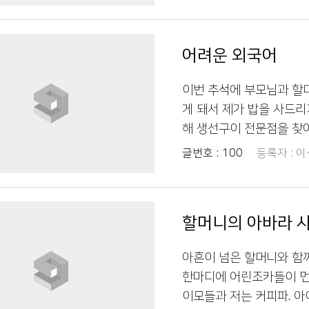
는 거 있죠~ 할머니가 막
예를 들어 라면이냐 짜장
는데 그 모습이 진짜 너무
면 먹지말고 밥 먹으라고 
랜만에 할머니랑 진짜 따뜻
일상적으로 사용하는 외래
어려운 외국어
드려서 재밌는 얘기 많이
것이었어요. 평소 할아버
면서 항상 행복하게 지내
얼마나 중요한지 새삼 깨달
이번 추석에 부모님과 할
은이들의 문화를 소개해 
게 돼서 제가 밥을 사드
버지와 대화를 나눌 때 조
해 생선구이 전문점을 찾
었고, 이번 기회를 통해
에게 "내가 플랙스 할게!"
글번호 :
100
등록자 :
이
다. 정말 의미 있는 시간
용했어서 할머니도 혹시 
랙스가 뭔지 아세요?"라
시더라고요 사실 저도 지
할머니의 아바라 
말을 처음 들었을 때 무슨
모르시는 게 이해가 갑니다
아흔이 넘은 할머니와 함께
이런 말을 했다면 요즘은 
한마디에 어린조카들이 먼
습니다 언제부터인지 플랙
이모들과 저는 커피파. 아
점 많아지고 저도 자연스럽