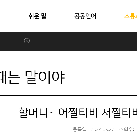
식
쉬운 말
공공언어
소통
때는 말이야
할머니~ 어쩔티비 저쩔티
등록일:
2024.09.22
조회수: