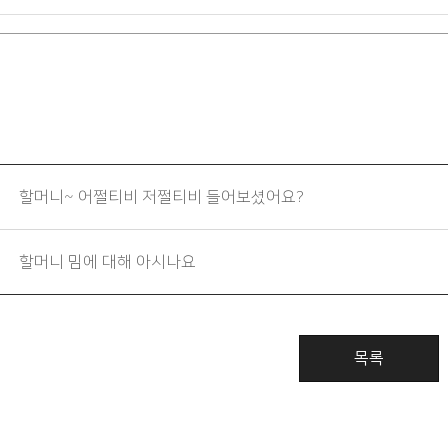
할머니~ 어쩔티비 저쩔티비 들어보셨어요?
할머니 밈에 대해 아시나요
목록