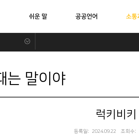
식
쉬운 말
공공언어
소통
때는 말이야
럭키비키
등록일:
2024.09.22
조회수: