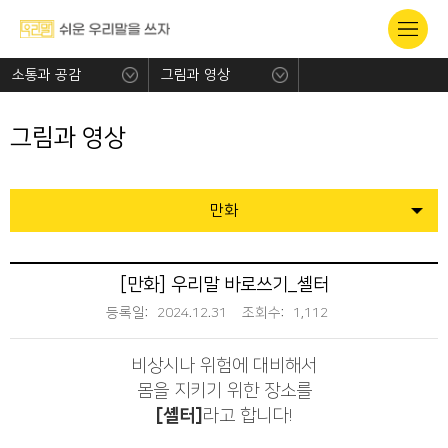
소통과 공감
그림과 영상
그림과 영상
만화
[만화] 우리말 바로쓰기_셸터
등록일:
2024.12.31
조회수:
1,112
비상시나 위험에 대비해서
몸을 지키기 위한 장소를
[셸터]
라고 합니다!