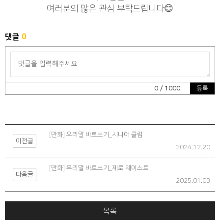
여러분의 많은 관심 부탁드립니다😊
댓글
0
0
/ 1000
등록
[만화] 우리말 바로쓰기_시니어 클럽
이전글
2024.12.20
[만화] 우리말 바로쓰기_제로 웨이스트
다음글
2025.01.03
목록