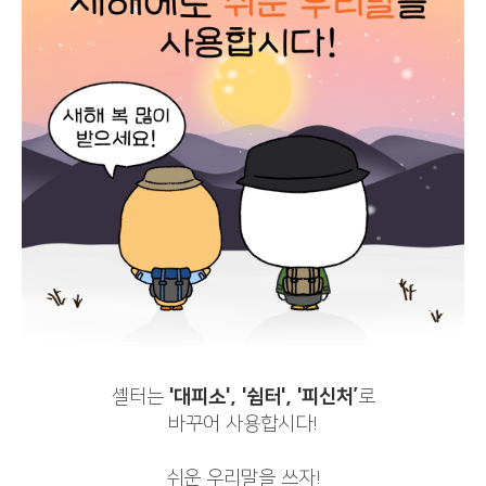
셸터는
'대피소', '쉼터', '피신처’
로
바꾸어 사용합시다!
쉬운 우리말을 쓰자!