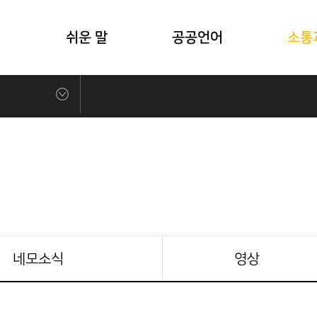
식
쉬운 말
공공언어
소통
네모소식
영상