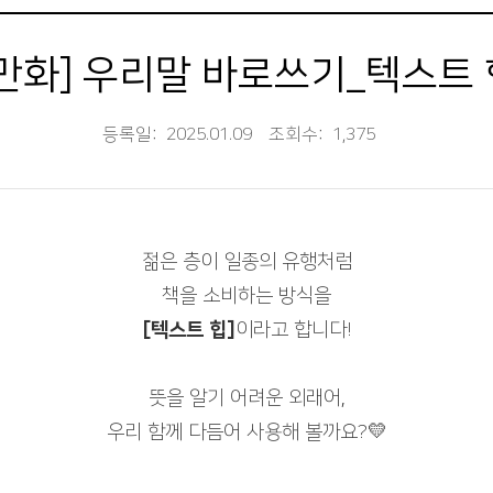
[만화] 우리말 바로쓰기_텍스트 
등록일:
2025.01.09
조회수:
1,375
젊은 층이 일종의 유행처럼
책을 소비하는 방식을
[텍스트 힙]
이라고 합니다!
뜻을 알기 어려운 외래어,
우리 함께 다듬어 사용해 볼까요?💛