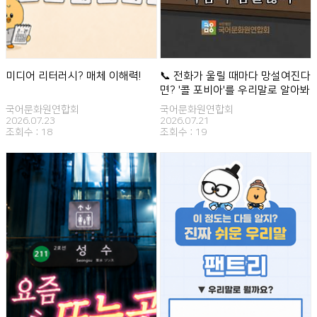
미디어 리터러시? 매체 이해력!
📞 전화가 울릴 때마다 망설여진다
면? '콜 포비아'를 우리말로 알아봐
요
국어문화원연합회
국어문화원연합회
2026.07.23
2026.07.21
조회수 :
18
조회수 :
19