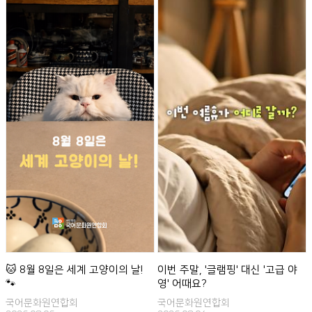
🐱 8월 8일은 세계 고양이의 날!
이번 주말, '글램핑' 대신 '고급 야
🐾
영' 어때요?
국어문화원연합회
국어문화원연합회