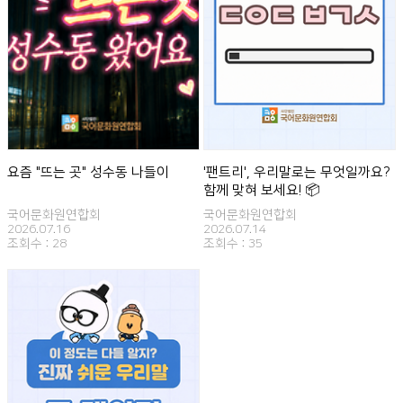
요즘 "뜨는 곳" 성수동 나들이
'팬트리', 우리말로는 무엇일까요?
함께 맞혀 보세요! 📦
국어문화원연합회
국어문화원연합회
2026.07.16
2026.07.14
조회수 :
28
조회수 :
35