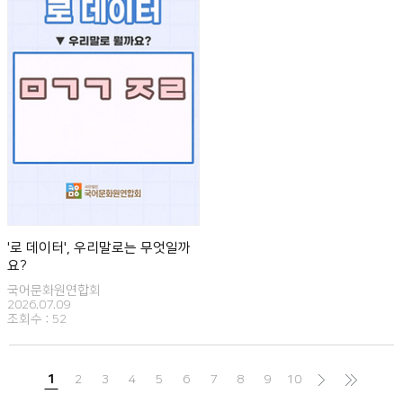
'로 데이터', 우리말로는 무엇일까
요?
국어문화원연합회
2026.07.09
조회수 :
52
1
2
3
4
5
6
7
8
9
10