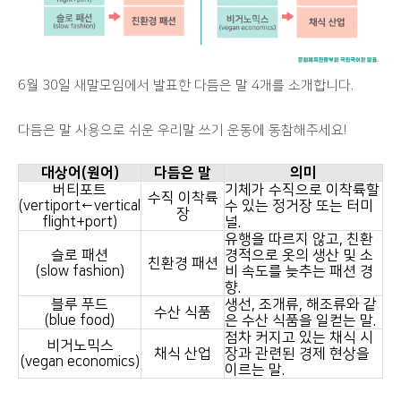
6월 30일 새말모임에서 발표한 다듬은 말 4개를 소개합니다.
다듬은 말 사용으로 쉬운 우리말 쓰기 운동에 동참해주세요!
대상어(원어)
다듬은 말
의미
버티포트
기체가 수직으로 이착륙할
수직 이착륙
(vertiport←vertical
수 있는 정거장 또는 터미
장
flight+port)
널.
유행을 따르지 않고, 친환
슬로 패션
경적으로 옷의 생산 및 소
친환경 패션
(slow fashion)
비 속도를 늦추는 패션 경
향.
블루 푸드
생선, 조개류, 해조류와 같
수산 식품
(blue food)
은 수산 식품을 일컫는 말.
점차 커지고 있는 채식 시
비거노믹스
채식 산업
장과 관련된 경제 현상을
(vegan economics)
이르는 말.