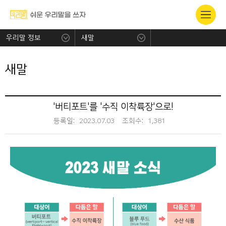
우리말 정보
새말
새말
'버티포트'를 '수직 이착륙장'으로!
등록일:
2023.07.03
조회수:
1,381