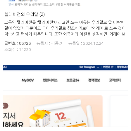
텔레비전의 우리말 (2)
그동안 텔레비전을 '텔레비전'이라고만 쓰는 이유는 우리말로 쓸 마땅한
말이 없었기 때문이고 굳이 우리말로 창조하기보다 '외래어'로 쓰는 것이
익숙하고 편하기 때문입니다. 또한 외국어의 어원을 생각하면 '외래어'보
다 말이 길어지거나 우리말로 바꾸기 어려운 경우가 생깁니다. 우리말로
글번호 :
88728
등록자 :
김종려
등록일 :
2024.12.24
바꾸는 것을 쉽게 하려면 한국인 시각에서 언어를 재창조하는 것입니다.
조회수 :
14226
'땅모리'라는 말에서 '땅'은 '세상'을 비유하는 말입니다. '모리'는 머리의
다른 발음으로 지금은 안 쓰는 발음에서 인용해왔으며 '머리'는 '이끄는
존재'를 뜻하기도 합니다. '모리'는 '머리'라는 뜻을 포함하면서 '그렇게 하
는 이'를 별칭처럼 쓰려고 합니다. 지금 문화로서는 우리말로 별칭을 정
하는 행위보다 외국어나 외래어를 활용하는 경우가 더 흔하지만 이런 문
화가 만들어지면 언어순화에 더불어 언어창조는 더욱 쉬워질 겁니다. 그
리하여 '땅모리'는 '세상 소식을 전하는 이'로서 텔레비전의 역할을 잘 표
현한 친숙한 말이라고 볼 수 있습니다.