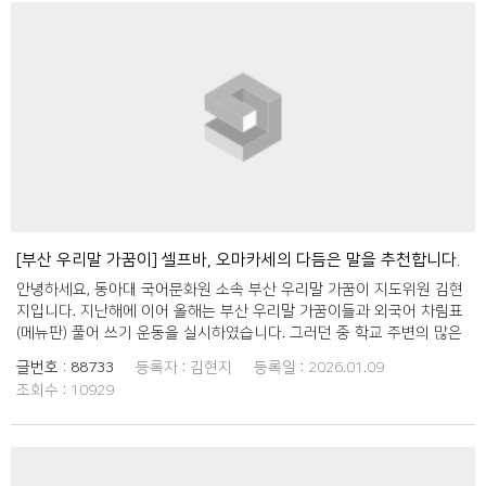
[부산 우리말 가꿈이] 셀프바, 오마카세의 다듬은 말을 추천합니다.
안녕하세요, 동아대 국어문화원 소속 부산 우리말 가꿈이 지도위원 김현
지입니다. 지난해에 이어 올해는 부산 우리말 가꿈이들과 외국어 차림표
(메뉴판) 풀어 쓰기 운동을 실시하였습니다. 그러던 중 학교 주변의 많은
가게에서 '셀프바'와 '오마카세'라는 말을 사용하고 있음을 알게 되었고,
글번호 :
88733
등록자 :
김현지
등록일 :
2026.01.09
이를 우리말로 순화해 표현할 수 있는 다듬은 말을 마련해보자는 의견이
조회수 :
10929
제시되었습니다. 우선 국립국어원의 다듬은 말 검색란에 '셀프바'와 '오마
카세'를 각각 검색해 보았더니, '오마카세'는 '주방 특선'이라는 다듬은 말
이 제시되었으나 '셀프바'는 아직 다듬은 말이 마련되지 않은 것처럼 보
였습니다. 이를 바탕으로 가꿈이들과 함께 학교 주변의 가게들을 다니며
'오마카세' 대신 '주방 특선'이라는 용어를 사용하는 가게를 찾아보고, 사