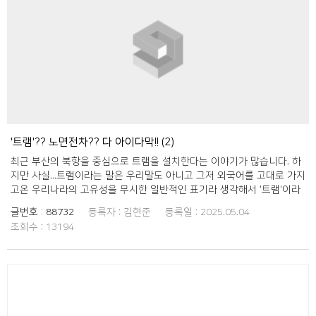
용되고 있는 다듬은 말이면 혼란을 방지하기 위해 다른 단어를 순화해보
자고 얘기했지만 '주방 특선'을 사용하는 가게는 한 곳도 찾을 수 없었습
니다. 부산 우리말 가꿈이들의 의견과 거리 홍보 활동을 하며 만난 부산
시민들의 의견을 합해 '셀프바'와 '오마카세'의 다듬은 말을 마련한 결과
는 다음과 같습니다. 오마카세 → 맡김 차림, 제철 차림, 특제 상차림 셀프
바 → 자율배식대, 자율진열대, 자율대 많은 사람이 사용할 수 있는 다듬
은 말을 마련하고자 노력한 부산 우리말 가꿈이들의 의견을 고려하여 주
시면 감사하겠습니다.
'트램'?? 노면전차?? 다 아이다막!! (2)
최근 부산의 북항을 중심으로 트램을 설치한다는 이야기가 많습니다. 하
지만 사실...트램이라는 말은 우리말도 아니고 그저 외국어를 고대로 가지
고온 우리나라의 고유성을 무시한 일반적인 표기라 생각해서 '트램'이라
는 말 보단 100%한자어인 '노면전차' 보단 '땅길전차'라는 말을 쓰는게
글번호 :
88732
등록자 :
김현준
등록일 :
2025.05.04
우떤가 싶습니다.
조회수 :
13194