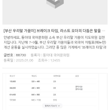
[부산 우리말 가꿈이] 브레이크 타임, 라스트 오더의 다듬은 말을 추천합니다. (1)
안녕하세요, 동아대 국어문화원 소속 부산 우리말 가꿈이 지도위원 김현
지입니다. 지난해 7~9월, 부산 우리말 가꿈이들과 외국어 차림표(메뉴판)
개선 운동을 실시하였습니다. 그러던 중 많은 가게에서 '브레이크 타임'과
'라스트 오더'라는 말을 사용하고 있음을 알게 되었고, 이를 우리말로 순
글번호 :
88730
등록자 :
동아대 국어문화원
화해 표현할 수 있는 다듬은 말을 마련해보자는 의견이 제시되었습니다.
등록일 :
2025.01.06
조회수 :
12455
우선 국립국어원의 다듬은 말 검색란에 '브레이크 타임'과 '라스트 오
더'를 각각 검색해 보았더니, '브레이크 타임'은 '차단 시간'이라는 다듬은
말이 제시되었으나 '라스트 오더'는 아직 다듬은 말이 마련되지 않은 것
처럼 보였습니다. 이를 바탕으로 가꿈이들과 함께 학교 주변의 가게들을
다니며 '브레이크 타임' 대신 '차단 시간'이라는 용어를 사용하는 가게를
찾아보고, 사용되고 있는 다듬은 말이면 혼란을 방지하기 위해 다른 단어
를 순화해보자고 얘기했지만 '차단 시간'을 사용하는 가게는 한 곳도 찾
을 수 없었습니다. 그러므로 '차단'이라는 단어가 주는 딱딱함을 벗어나
손님을 응대해야 하는 가게에서도 사용할 수 있는 더 나은 다듬은 말을
마련해보기로 하였습니다. 부산 우리말 가꿈이들의 의견과 거리 홍보 활