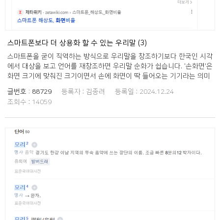
동을 하며 만난 부산 시민들의 의견을 합해 '브레이크 타임'과 '라스트 오
더'의 다듬은 말을 마련한 결과는 다음과 같습니다. 브레이크 타임 → 쉬
는 시간, 휴식 시간, 재충전 시간 라스트 오더 → 마지막 주문, 주문 마감,
끝 주문 말이란 모름지기 언중들 사이에서 널리 사용될 때 비로소 큰 힘
을 발휘한다고 생각합니다. 많은 사람이 사용할 수 있는 다듬은 말을 마
스마트폰보다 더 상용화 할 수 있는 우리말 (3)
련하고자 노력한 부산 우리말 가꿈이들의 의견을 고려해주시면 감사하겠
스마트폰을 굳이 직역하는 방식으로 우리말을 창조하기보다 한국인 시각
습니다.
에서 대상을 보고 언어를 재창조하면 우리말 순화가 쉽습니다. '손화면'은
화면 크기에 맞춰진 크기이면서 손에 화면이 딱 들어오는 기기라는 의미
를 담고 있습니다. 줄여서 '손'이라고도 하며 스마트폰 게임을 '손놀이'라
글번호 :
88729
등록자 :
김종려
등록일 :
2024.12.24
고도 부를 수 있습니다. '손전화기'라는 말보다 더 유용할 것으로 봅니다.
조회수 :
14059