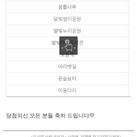
꿈틀나루
달빛쌈지공원
별빛누리공원
별빛마루도서관
보듬채
아라뱃길
윤슬쉼터
이응다리
당첨되신 모든 분들 축하 드립니다💛