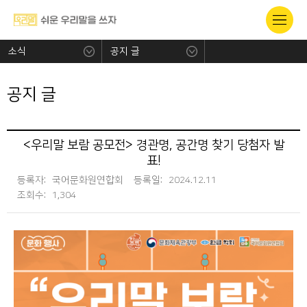
소식
공지 글
공지 글
<우리말 보람 공모전> 경관명, 공간명 찾기 당첨자 발
표!
등록자:
국어문화원연합회
등록일:
2024.12.11
조회수:
1,304